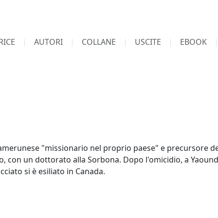
RICE
AUTORI
COLLANE
USCITE
EBOOK
camerunese "missionario nel proprio paese" e precursore del
go, con un dottorato alla Sorbona. Dopo l'omicidio, a Yaou
ciato si è esiliato in Canada.