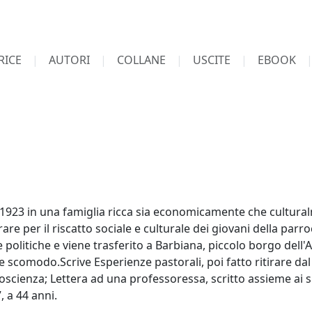
RICE
AUTORI
COLLANE
USCITE
EBOOK
 1923 in una famiglia ricca sia economicamente che cultura
re per il riscatto sociale e culturale dei giovani della parro
e politiche e viene trasferito a Barbiana, piccolo borgo dell
re scomodo.Scrive Esperienze pastorali, poi fatto ritirare da
 coscienza; Lettera ad una professoressa, scritto assieme ai s
 a 44 anni.