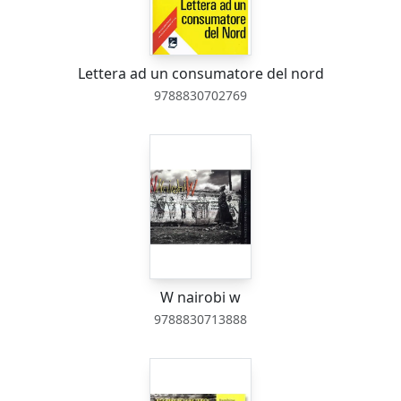
Lettera ad un consumatore del nord
9788830702769
W nairobi w
9788830713888