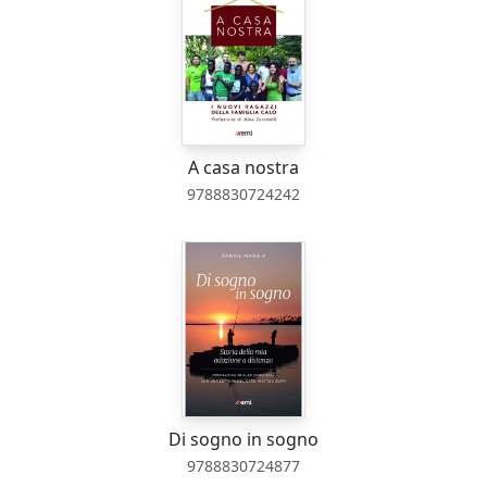
A casa nostra
9788830724242
Di sogno in sogno
9788830724877