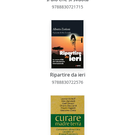
9788830721715
Ripartire da ieri
9788830722576