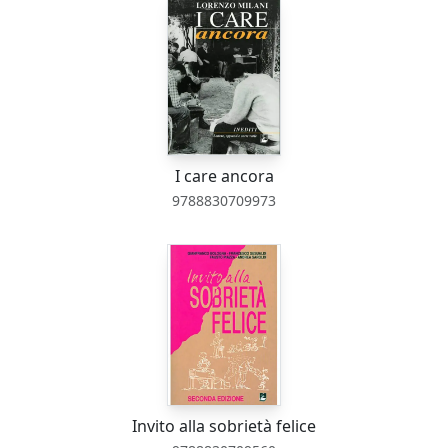
I care ancora
9788830709973
Invito alla sobrietà felice