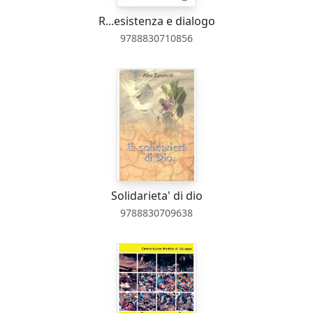
R...esistenza e dialogo
9788830710856
Solidarieta' di dio
9788830709638