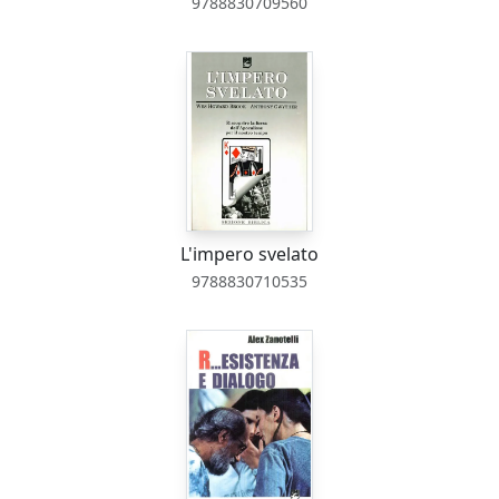
9788830709560
L'impero svelato
9788830710535