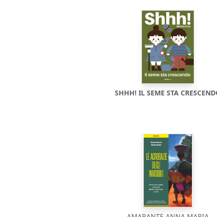
SHHH! IL SEME STA CRESCEN
AMARANTE ANNA MARIA