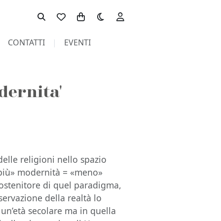
Toggle theme
CONTATTI
EVENTI
dernita'
elle religioni nello spazio
(«più» modernità = «meno»
 sostenitore di quel paradigma,
ervazione della realtà lo
un’età secolare ma in quella