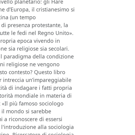
vello planetario: gli Hare
he d’Europa, il cristianesimo si
atina (un tempo
 di presenza protestante, la
utte le fedi nel Regno Unito».
propria epoca vivendo in
e sia religiose sia secolari.
è il paradigma della condizione
oni religiose ne vengono
sto contesto? Questo libro
r intreccia un’impareggiabile
à di indagare i fatti propria
torità mondiale in materia di
 «Il più famoso sociologo
e il mondo si sarebbe
mi a riconoscere di essersi
l'introduzione alla sociologia
ino, Ricercatore di sociologia