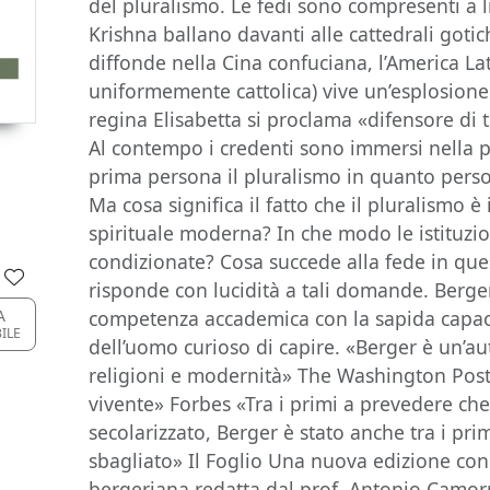
del pluralismo. Le fedi sono compresenti a li
Krishna ballano davanti alle cattedrali gotic
diffonde nella Cina confuciana, l’America L
uniformemente cattolica) vive un’esplosione
regina Elisabetta si proclama «difensore di t
Al contempo i credenti sono immersi nella 
prima persona il pluralismo in quanto person
Ma cosa significa il fatto che il pluralismo 
spirituale moderna? In che modo le istituzi
condizionate? Cosa succede alla fede in que
risponde con lucidità a tali domande. Berge
competenza accademica con la sapida capacit
A
ILE
dell’uomo curioso di capire. «Berger è un’au
religioni e modernità» The Washington Post
vivente» Forbes «Tra i primi a prevedere ch
secolarizzato, Berger è stato anche tra i pri
sbagliato» Il Foglio Una nuova edizione con 
bergeriana redatta dal prof. Antonio Camorr