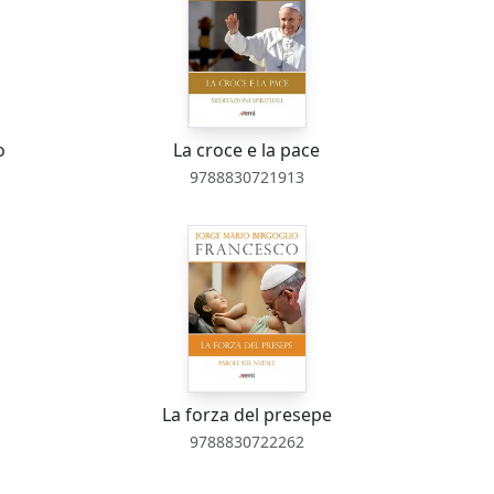
o
La croce e la pace
9788830721913
La forza del presepe
9788830722262