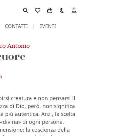
Toggle theme
CONTATTI
EVENTI
ro Antonio
 cuore
o
rsi creatura e non pensarsi il
zza di Dio, però, non significa
à più autentica. Anzi, la scelta
à «divina» di ogni persona.
mensione: la coscienza della