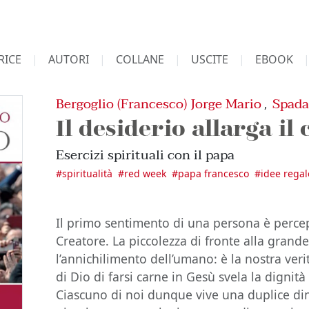
RICE
AUTORI
COLLANE
USCITE
EBOOK
Bergoglio (Francesco) Jorge Mario
Spada
,
Il desiderio allarga il
Esercizi spirituali con il papa
#
spiritualità
#
red week
#
papa francesco
#
idee regal
Il primo sentimento di una persona è percepi
Creatore. La piccolezza di fronte alla grande
l’annichilimento dell’umano: è la nostra verit
di Dio di farsi carne in Gesù svela la dignit
Ciascuno di noi dunque vive una duplice di