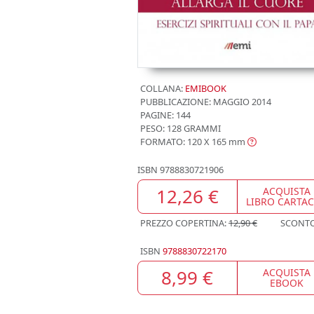
COLLANA:
EMIBOOK
PUBBLICAZIONE:
MAGGIO 2014
PAGINE: 144
PESO: 128 GRAMMI
FORMATO: 120 X 165
mm
ISBN
9788830721906
12,26 €
ACQUISTA
LIBRO CARTA
PREZZO COPERTINA:
12,90 €
SCONT
ISBN
9788830722170
8,99 €
ACQUISTA
EBOOK