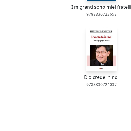
I migranti sono miei fratell
9788830723658
Dio crede in noi
9788830724037