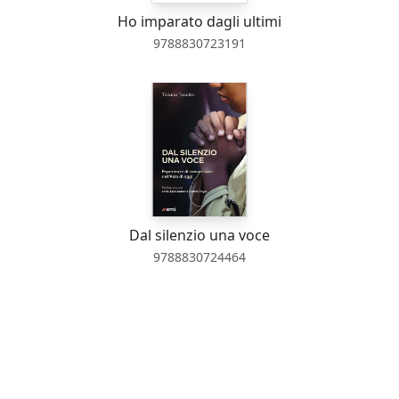
i
Ho imparato dagli ultimi
9788830723191
Dal silenzio una voce
9788830724464