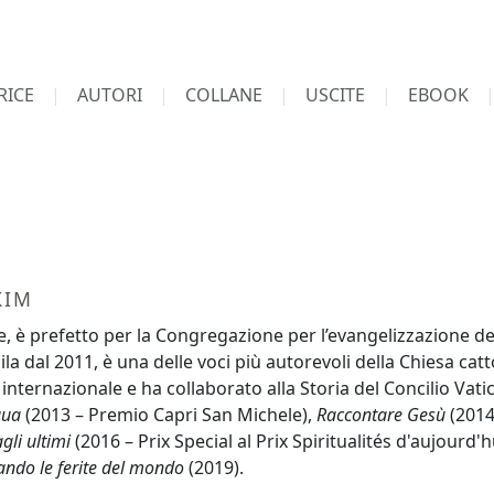
RICE
AUTORI
COLLANE
USCITE
EBOOK
KIM
, è prefetto per la Congregazione per l’evangelizzazione dei
la dal 2011, è una delle voci più autorevoli della Chiesa catto
ternazionale e ha collaborato alla Storia del Concilio Vatica
qua
(2013 – Premio Capri San Michele),
Raccontare Gesù
(2014
li ultimi
(2016 – Prix Special al Prix Spiritualités d'aujourd'
ndo le ferite del mondo
(2019).