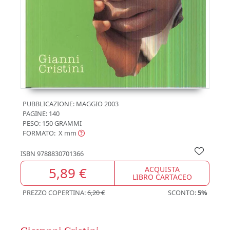
PUBBLICAZIONE:
MAGGIO 2003
PAGINE: 140
PESO: 150 GRAMMI
FORMATO: X
mm
ISBN
9788830701366
5,89 €
ACQUISTA
LIBRO CARTACEO
PREZZO COPERTINA:
6,20 €
SCONTO:
5%