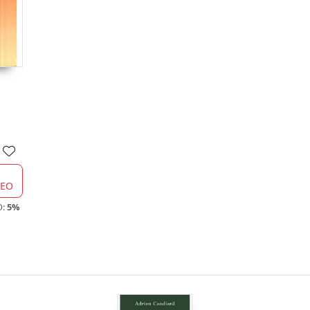
CEO
O:
5%