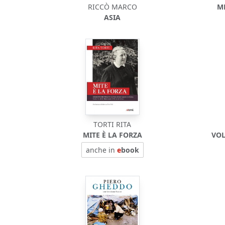
RICCÒ MARCO
M
ASIA
TORTI RITA
MITE È LA FORZA
VOL
anche in
e
book