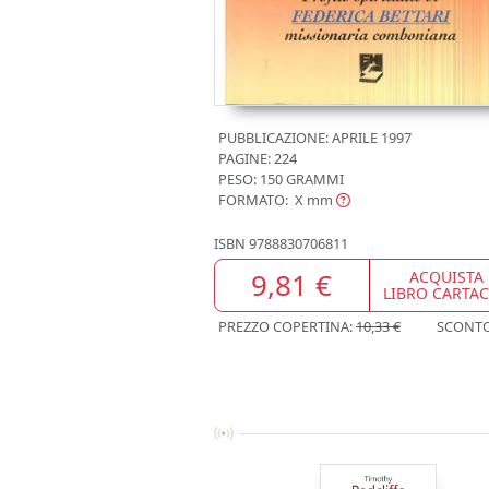
PUBBLICAZIONE:
APRILE 1997
PAGINE: 224
PESO: 150 GRAMMI
FORMATO: X
mm
ISBN
9788830706811
9,81 €
ACQUISTA
LIBRO CARTA
PREZZO COPERTINA:
10,33 €
SCONT