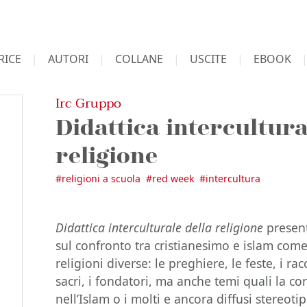
RICE
AUTORI
COLLANE
USCITE
EBOOK
Irc Gruppo
Didattica intercultura
religione
#
religioni a scuola
#
red week
#
intercultura
Didattica interculturale della religione
present
sul confronto tra cristianesimo e islam come
religioni diverse: le preghiere, le feste, i racc
sacri, i fondatori, ma anche temi quali la c
nell’Islam o i molti e ancora diffusi stereot