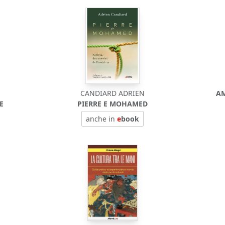
CANDIARD ADRIEN
AM
E
PIERRE E MOHAMED
anche in
e
book