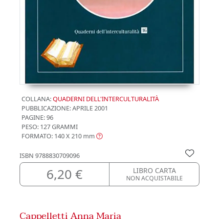
COLLANA:
QUADERNI DELL'INTERCULTURALITÀ
PUBBLICAZIONE:
APRILE 2001
PAGINE: 96
PESO: 127 GRAMMI
FORMATO: 140 X 210
mm
ISBN
9788830709096
6,20 €
LIBRO CARTA
NON ACQUISTABILE
Cappelletti Anna Maria