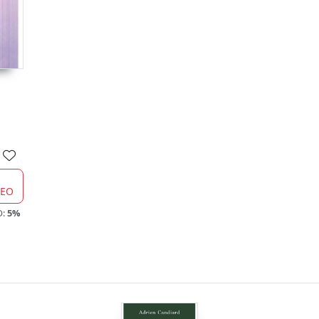
CEO
O:
5%