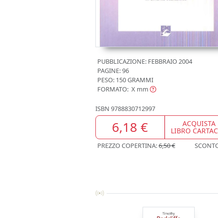
PUBBLICAZIONE:
FEBBRAIO 2004
PAGINE: 96
PESO: 150 GRAMMI
FORMATO: X
mm
ISBN
9788830712997
6,18 €
ACQUISTA
LIBRO CARTA
PREZZO COPERTINA:
6,50 €
SCONT