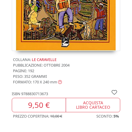
COLLANA:
LE CARAVELLE
PUBBLICAZIONE:
OTTOBRE 2004
PAGINE: 192
PESO: 352 GRAMMI
FORMATO: 170 X 240
mm
ISBN
9788830713673
9,50 €
ACQUISTA
LIBRO CARTACEO
PREZZO COPERTINA:
10,00 €
SCONTO:
5%