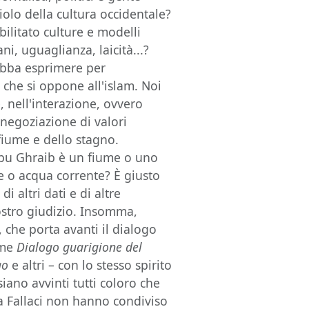
iolo della cultura occidentale?
bilitato culture e modelli
ani, uguaglianza, laicità...?
debba esprimere per
 che si oppone all'islam. Noi
 nell'interazione, ovvero
a negoziazione di valori
 fiume e dello stagno.
 Abu Ghraib è un fiume o uno
e o acqua corrente? È giusto
 altri dati e di altre
ostro giudizio. Insomma,
, che porta avanti il dialogo
come
Dialogo guarigione del
go
e altri – con lo stesso spirito
ano avvinti tutti coloro che
a Fallaci non hanno condiviso