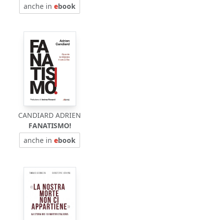
anche in
e
book
CANDIARD ADRIEN
FANATISMO!
anche in
e
book