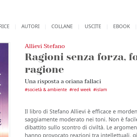
RICE
AUTORI
COLLANE
USCITE
EBOOK
Allievi Stefano
Ragioni senza forza, f
ragione
Una risposta a oriana fallaci
#
società & ambiente
#
red week
#
islam
Il libro di Stefano Allievi è efficace e mord
saggiamente moderato nei toni. Non è facile, 
dibattito sullo scontro di civiltà. Le argomen
hanno provocato reazioni tra intellettuali, gi