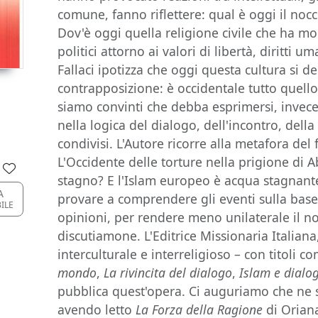
comune, fanno riflettere: qual è oggi il nocc
Dov'è oggi quella religione civile che ha mo
politici attorno ai valori di libertà, diritti um
Fallaci ipotizza che oggi questa cultura si 
contrapposizione: è occidentale tutto quello
siamo convinti che debba esprimersi, invece,
nella logica del dialogo, dell'incontro, dell
condivisi. L'Autore ricorre alla metafora del
L'Occidente delle torture nella prigione di
stagno? E l'Islam europeo è acqua stagnant
A
provare a comprendere gli eventi sulla base di
ILE
opinioni, per rendere meno unilaterale il n
discutiamone. L'Editrice Missionaria Italiana
interculturale e interreligioso – con titoli 
mondo
,
La rivincita del dialogo
,
Islam e dialo
pubblica quest'opera. Ci auguriamo che ne si
avendo letto
La Forza della Ragione
di Orian