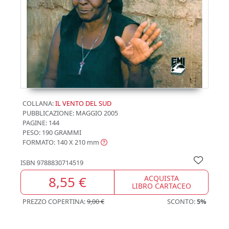
COLLANA:
IL VENTO DEL SUD
PUBBLICAZIONE:
MAGGIO 2005
PAGINE: 144
PESO: 190 GRAMMI
FORMATO: 140 X 210
mm
ISBN
9788830714519
8,55 €
ACQUISTA
LIBRO CARTACEO
PREZZO COPERTINA:
9,00 €
SCONTO:
5%