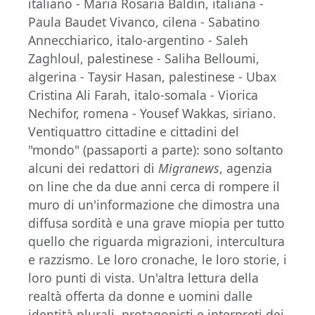
italiano - Maria Rosaria Baldin, italiana -
Paula Baudet Vivanco, cilena - Sabatino
Annecchiarico, italo-argentino - Saleh
Zaghloul, palestinese - Saliha Belloumi,
algerina - Taysir Hasan, palestinese - Ubax
Cristina Ali Farah, italo-somala - Viorica
Nechifor, romena - Yousef Wakkas, siriano.
Ventiquattro cittadine e cittadini del
"mondo" (passaporti a parte): sono soltanto
alcuni dei redattori di
Migranews
, agenzia
on line che da due anni cerca di rompere il
muro di un'informazione che dimostra una
diffusa sordità e una grave miopia per tutto
quello che riguarda migrazioni, intercultura
e razzismo. Le loro cronache, le loro storie, i
loro punti di vista. Un'altra lettura della
realtà offerta da donne e uomini dalle
identità plurali, protagonisti e interpreti dei