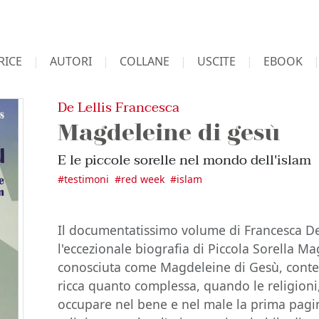
RICE
AUTORI
COLLANE
USCITE
EBOOK
De Lellis Francesca
Magdeleine di gesù
E le piccole sorelle nel mondo dell'islam
#
testimoni
#
red week
#
islam
Il documentatissimo volume di Francesca De L
l'eccezionale biografia di Piccola Sorella M
conosciuta come Magdeleine di Gesù, contes
ricca quanto complessa, quando le religioni
occupare nel bene e nel male la prima pagin