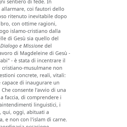
ni sentiero di fede. In
 allarmare, coi fautori dello
gioso ritenuto inevitabile dopo
libro, con ottime ragioni,
ogo islamo-cristiano dalla
elle di Gesù sia quello del
o
Dialogo e Missione
del
i lavoro di Magdeleine di Gesù -
bi" - è stata di incentrare il
ni cristiano-musulmane non
tioni concrete, reali, vitali:
 e capace di inaugurare un
 Che consente l'avvio di una
 a faccia, di comprendere i
aintendimenti linguistici, i
, qui, oggi, abituati a
a, e non con l'islam di carne.
raordinaria occasione