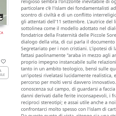
religioso sembra l'orizzonte inevitabile di og
particolare c'è l'islam dei fondamentalisti ad
scontro di civiltà e di un conflitto interreli
gli attentati dell'11 settembre. L'autrice del 
sottolinea come il modello adottato nel dial
CA
fondatrice della Fraternità delle Piccole Sor
dialogo della vita, di cui parla il document
Segretariato per i non cristiani. L'ipotesi d
fattasi paolinamente "araba in mezzo agli ara
proprio impegno instancabile sulle relazio
tanto in un ambito teologico, bensì sulle ques
A
un'ipotesi rivelatasi lucidamente realistica,
ILE
percorso per molti versi davvero innovativo.
conoscenza sul campo, di guardarsi a faccia
danni derivati dalle ferite inconsapevoli, i fr
reciproci stereotipi; e assai utile anche a noi
confrontarci molto spesso con l'islam di cart
Da questo punto di vista, ritengo sia una st