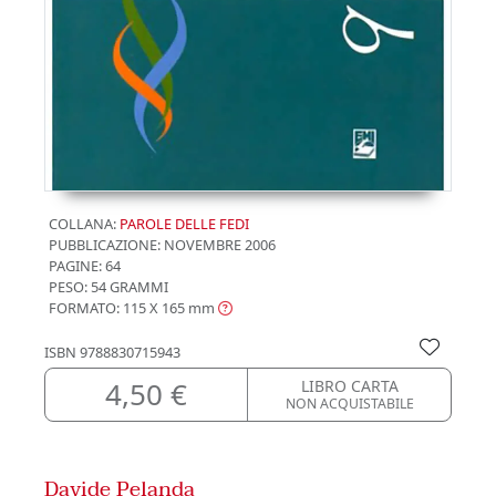
COLLANA:
PAROLE DELLE FEDI
PUBBLICAZIONE:
NOVEMBRE 2006
PAGINE: 64
PESO: 54 GRAMMI
FORMATO: 115 X 165
mm
ISBN
9788830715943
4,50 €
LIBRO CARTA
NON ACQUISTABILE
Davide Pelanda