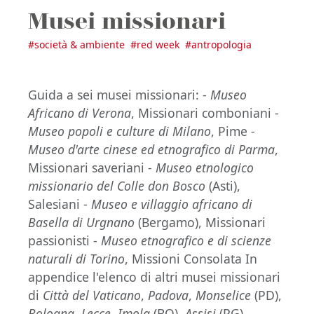
Musei missionari
#
società & ambiente
#
red week
#
antropologia
Guida a sei musei missionari: -
Museo
Africano di Verona
, Missionari comboniani -
Museo popoli e culture di Milano
, Pime -
Museo d'arte cinese ed etnografico di Parma
,
Missionari saveriani -
Museo etnologico
missionario del Colle don Bosco
(Asti),
Salesiani -
Museo e villaggio africano di
Basella di Urgnano
(Bergamo), Missionari
passionisti -
Museo etnografico e di scienze
naturali di Torino
, Missioni Consolata In
appendice l'elenco di altri musei missionari
di
Città del Vaticano
,
Padova
,
Monselice
(PD),
Bologna
,
Lecce
,
Imola
(BO),
Assisi
(PG).