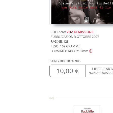
COLLANA:
VITA DI MISSIONE
PUBBLICAZIONE:
OTTOBRE 2007
PAGINE: 128
PESO: 169 GRAMMI
FORMATO: 140 X 210
mm
ISBN
9788830716995
10,00 €
LIBRO CART
NON ACQUISTAB