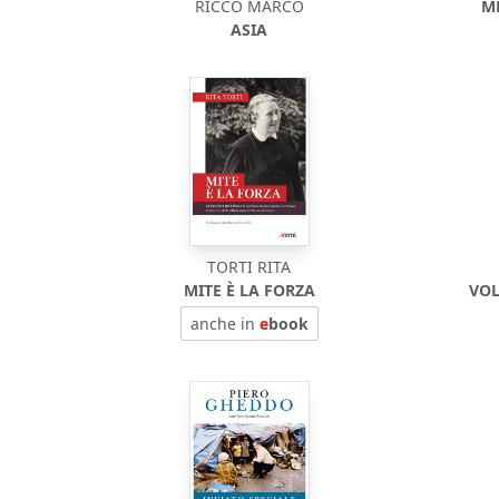
RICCÒ MARCO
M
ASIA
TORTI RITA
MITE È LA FORZA
VOL
anche in
e
book