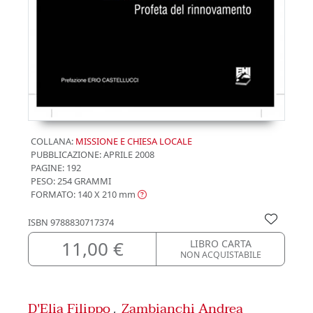
COLLANA:
MISSIONE E CHIESA LOCALE
PUBBLICAZIONE:
APRILE 2008
PAGINE: 192
PESO: 254 GRAMMI
FORMATO: 140 X 210
mm
ISBN
9788830717374
11,00 €
LIBRO CARTA
NON ACQUISTABILE
D'Elia Filippo
Zambianchi Andrea
,