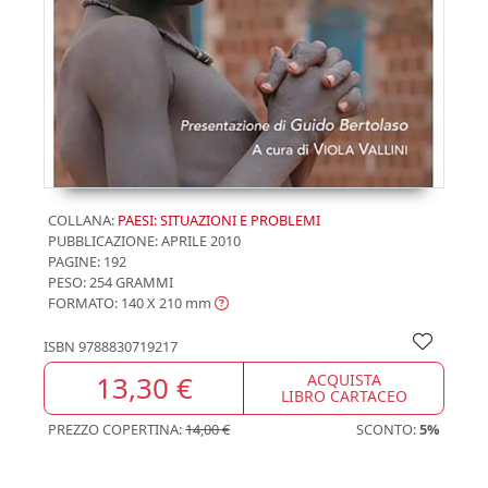
COLLANA:
PAESI: SITUAZIONI E PROBLEMI
PUBBLICAZIONE:
APRILE 2010
PAGINE: 192
PESO: 254 GRAMMI
FORMATO: 140 X 210
mm
ISBN
9788830719217
13,30 €
ACQUISTA
LIBRO CARTACEO
PREZZO COPERTINA:
14,00 €
SCONTO:
5%