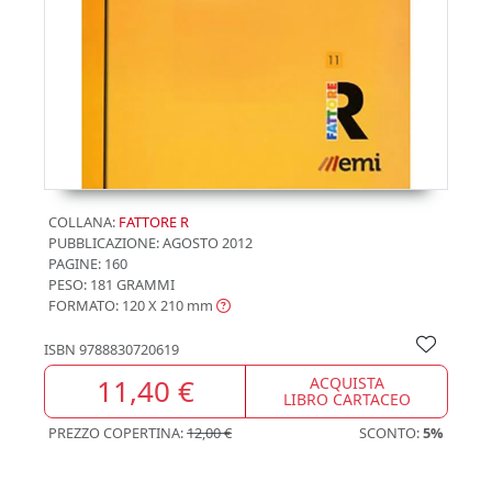
COLLANA:
FATTORE R
PUBBLICAZIONE:
AGOSTO 2012
PAGINE: 160
PESO: 181 GRAMMI
FORMATO: 120 X 210
mm
ISBN
9788830720619
11,40 €
ACQUISTA
LIBRO CARTACEO
PREZZO COPERTINA:
12,00 €
SCONTO:
5%