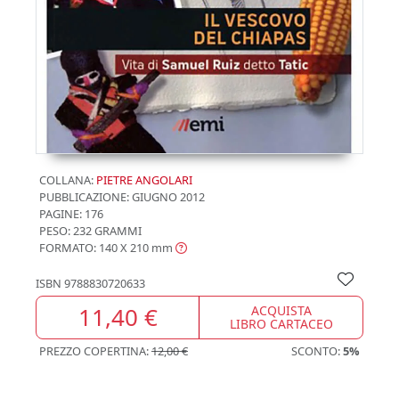
COLLANA:
PIETRE ANGOLARI
PUBBLICAZIONE:
GIUGNO 2012
PAGINE: 176
PESO: 232 GRAMMI
FORMATO: 140 X 210
mm
ISBN
9788830720633
11,40 €
ACQUISTA
LIBRO CARTACEO
PREZZO COPERTINA:
12,00 €
SCONTO:
5%