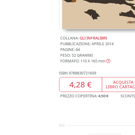
COLLANA:
GLI INFRALIBRI
PUBBLICAZIONE:
APRILE 2014
PAGINE: 64
PESO: 52 GRAMMI
FORMATO: 110 X 165
mm
ISBN
9788830721609
4,28 €
ACQUISTA
LIBRO CARTA
PREZZO COPERTINA:
4,50 €
SCONT