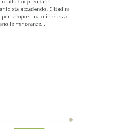
più cittadini prendano
quanto sta accadendo. Cittadini
o per sempre una minoranza.
ciano le minoranze…