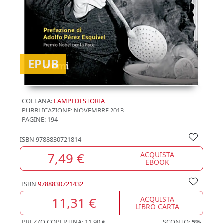
EPUB
COLLANA:
LAMPI DI STORIA
PUBBLICAZIONE:
NOVEMBRE 2013
PAGINE: 194
ISBN
9788830721814
7,49 €
ACQUISTA
EBOOK
ISBN
9788830721432
11,31 €
ACQUISTA
LIBRO CARTA
PREZZO COPERTINA:
11,90 €
SCONTO:
5%