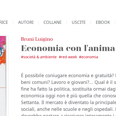
RICE
AUTORI
COLLANE
USCITE
EBOOK
Bruni Luigino
Economia con l'anima
#
società & ambiente
#
red week
#
economia
È possibile coniugare economia e gratuità?
beni comuni? Lavoro e giovani?... Qual è il se
fine ha fatto la politica, sostituita ormai dagl
economica oggi non è più quella che conos
Settanta. Il mercato è diventato la principa
sociali, anche nelle scuole e negli ospedali. 
dovrebbe portare a riscrivere interamente i