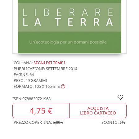
COLLANA:
SEGNI DEI TEMPI
PUBBLICAZIONE:
SETTEMBRE 2014
PAGINE: 64
PESO: 49 GRAMMI
FORMATO: 105 X 165
mm
ISBN
9788830721968
4,75 €
ACQUISTA
LIBRO CARTACEO
PREZZO COPERTINA:
5,00 €
SCONTO:
5%