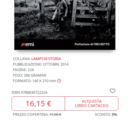
COLLANA:
LAMPI DI STORIA
PUBBLICAZIONE:
OTTOBRE 2014
PAGINE: 224
PESO: 296 GRAMMI
FORMATO: 140 X 210
mm
ISBN
9788830722224
16,15 €
ACQUISTA
LIBRO CARTACEO
PREZZO COPERTINA:
17,00 €
SCONTO:
5%