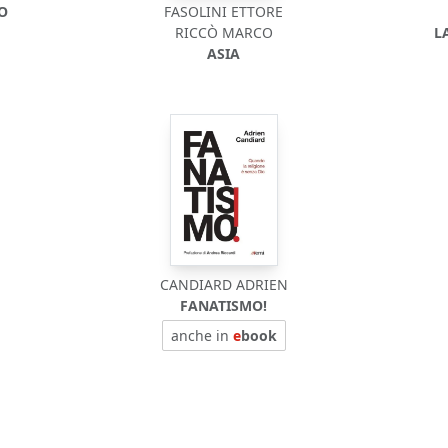
DO
FASOLINI ETTORE
RICCÒ MARCO
L
ASIA
CANDIARD ADRIEN
O
FANATISMO!
anche in
e
book