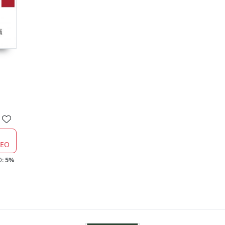
CEO
O:
5%