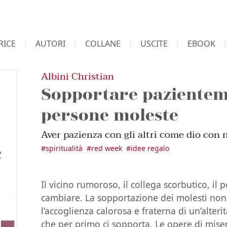
RICE
AUTORI
COLLANE
USCITE
EBOOK
Albini Christian
Sopportare pazientem
persone moleste
Aver pazienza con gli altri come dio con 
#
spiritualità
#
red week
#
idee regalo
Il vicino rumoroso, il collega scorbutico, il
cambiare. La sopportazione dei molesti non
l’accoglienza calorosa e fraterna di un’alterit
che per primo ci sopporta. Le opere di mise