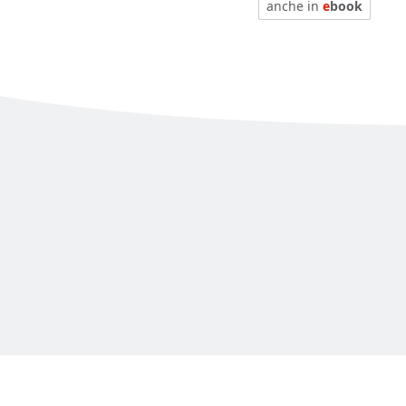
anche in
e
book