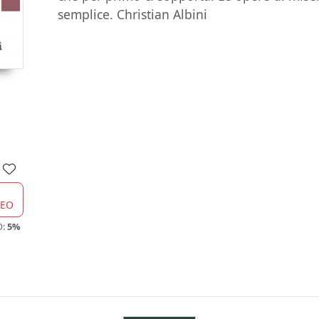
semplice. Christian Albini
CEO
O:
5%