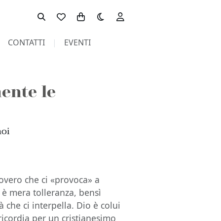
Toggle theme
CONTATTI
EVENTI
ente le
noi
 povero che ci «provoca» a
 è mera tolleranza, bensì
à che ci interpella. Dio è colui
ricordia per un cristianesimo