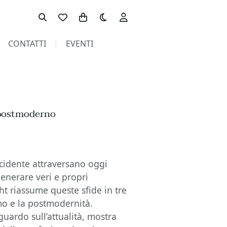
Toggle theme
CONTATTI
EVENTI
l postmoderno
Occidente attraversano oggi
generare veri e propri
ght riassume queste sfide in tre
mo e la postmodernità.
sguardo sull’attualità, mostra