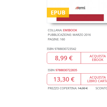
EPUB
COLLANA:
EMIBOOK
PUBBLICAZIONE:
MARZO 2016
PAGINE: 160
ISBN
9788830723542
8,99 €
ACQUISTA
EBOOK
ISBN
9788830722835
13,30 €
ACQUISTA
LIBRO CART
PREZZO COPERTINA:
14,00 €
SCONT