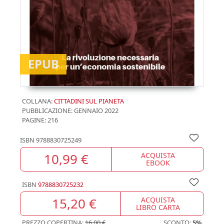
EPUB
COLLANA:
CITTADINI SUL PIANETA
PUBBLICAZIONE:
GENNAIO 2022
PAGINE: 216
ISBN
9788830725249
10,99 €
ACQUISTA
EBOOK
ISBN
9788830725232
15,20 €
ACQUISTA
LIBRO CARTA
PREZZO COPERTINA:
16,00 €
SCONTO:
5%