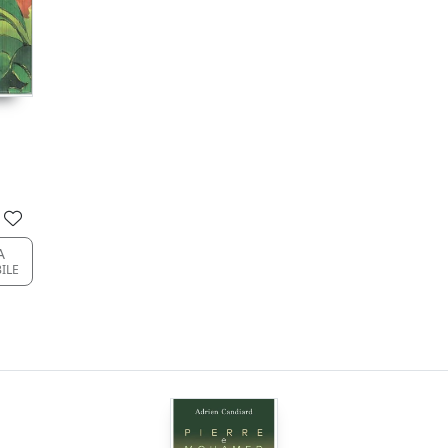
A
ILE