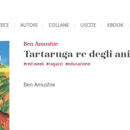
RICE
AUTORI
COLLANE
USCITE
EBOOK
Ben Amushie
Tartaruga re degli an
#
red week
#
ragazzi
#
educazione
Ben Amushie