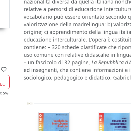
nazionalità diversa da quella italiana nonché
relative a persorsi di educazione intercultural
vocabolario può essere orientato secondo que
valorizzazione della madrelingua; b) valoriz
origine; c) apprendimento della lingua itali
educazione interculturale. L'opera è costitu
contiene: – 320 schede plastificate che riport
uso comune con relative didascalie in lingua
– un fascicolo di 32 pagine,
La Repubblica d'
ed insegnanti, che contiene informazioni e i
sociologico, pedagogico e didattico. Gabrie
CEO
O:
5%