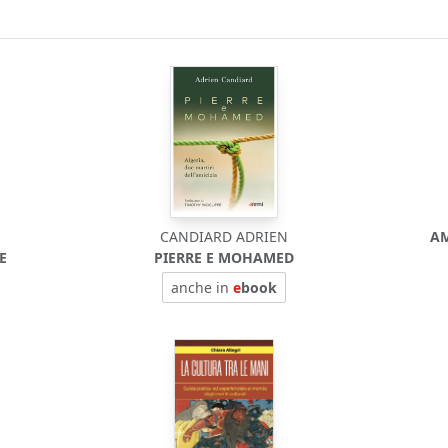
CANDIARD ADRIEN
AM
E
PIERRE E MOHAMED
anche in
e
book