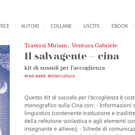
RICE
AUTORI
COLLANE
USCITE
EBOOK
Traversi Miriam
Ventura Gabriele
,
Il salvagente – cina
kit di sussidi per l'accoglienza
#
red week
#
intercultura
Questo
Kit di sussidio per l'accoglienza
è cost
monografico sulla Cina con: - Informazioni 
linguistico (contenente traduzione e traslitt
della refezione scolastica e agli elementi co
insegnante e allievo); - Schede di comunica