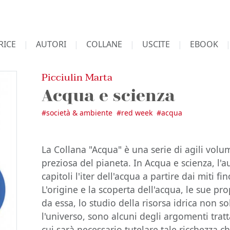
RICE
AUTORI
COLLANE
USCITE
EBOOK
Picciulin Marta
Acqua e scienza
#
società & ambiente
#
red week
#
acqua
La Collana "Acqua" è una serie di agili volum
preziosa del pianeta. In Acqua e scienza, l'au
capitoli l'iter dell'acqua a partire dai miti fi
L'origine e la scoperta dell'acqua, le sue pro
da essa, lo studio della risorsa idrica non so
l'universo, sono alcuni degli argomenti tratta
cui sarà necessario tutelare tale ricchezza 