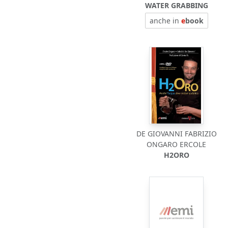
WATER GRABBING
anche in
e
book
DE GIOVANNI FABRIZIO
ONGARO ERCOLE
H2ORO