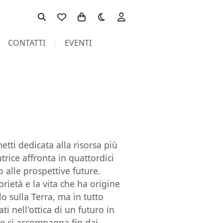
Toggle theme
CONTATTI
EVENTI
etti dedicata alla risorsa più
trice affronta in quattordici
no alle prospettive future.
prietà e la vita che ha origine
lo sulla Terra, ma in tutto
ti nell'ottica di un futuro in
che ci accompagna fin dai