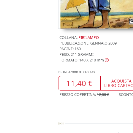
COLLANA:
PIRILAMPO
PUBBLICAZIONE:
GENNAIO 2009
PAGINE: 160
PESO: 211 GRAMMI
FORMATO: 140 X 210
mm
ISBN
9788830718098
11,40 €
ACQUISTA
LIBRO CARTA
PREZZO COPERTINA:
12,00 €
SCONT