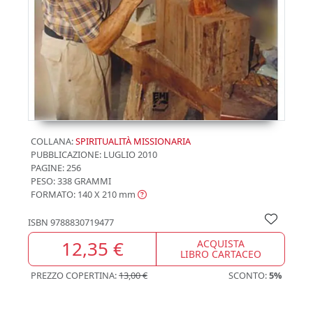
COLLANA:
SPIRITUALITÀ MISSIONARIA
PUBBLICAZIONE:
LUGLIO 2010
PAGINE: 256
PESO: 338 GRAMMI
FORMATO: 140 X 210
mm
ISBN
9788830719477
12,35 €
ACQUISTA
LIBRO CARTACEO
PREZZO COPERTINA:
13,00 €
SCONTO:
5%