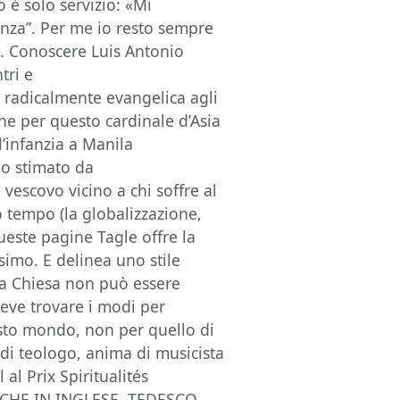
o è solo servizio: «Mi
nza”. Per me io resto sempre
». Conoscere Luis Antonio
tri e
radicalmente evangelica agli
 Che per questo cardinale d’Asia
l’infanzia a Manila
go stimato da
 vescovo vicino a chi soffre al
o tempo (la globalizzazione,
 queste pagine Tagle offre la
simo. E delinea uno stile
«La Chiesa non può essere
Deve trovare i modi per
sto mondo, non per quello di
 di teologo, anima di musicista
 al Prix Spiritualités
NCHE IN INGLESE, TEDESCO,