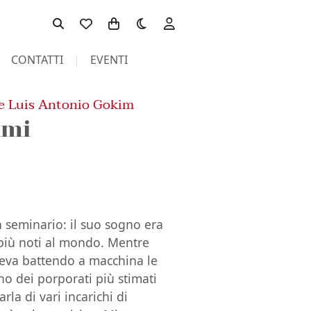
Toggle theme
CONTATTI
EVENTI
e Luis Antonio Gokim
imi
seminario: il suo sogno era
 più noti al mondo. Mentre
eneva battendo a macchina le
no dei porporati più stimati
rla di vari incarichi di