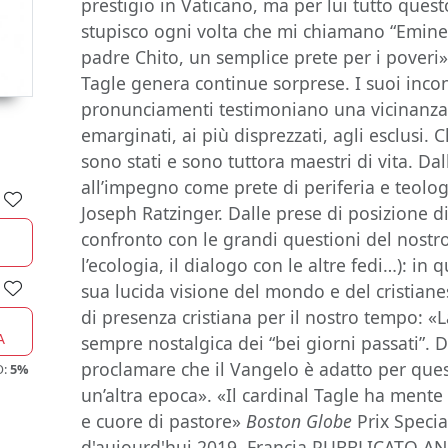
prestigio in Vaticano, ma per lui tutto quest
stupisco ogni volta che mi chiamano “Emine
padre Chito, un semplice prete per i poveri
Tagle genera continue sorprese. I suoi incon
pronunciamenti testimoniano una vicinanza 
emarginati, ai più disprezzati, agli esclusi.
sono stati e sono tuttora maestri di vita. Dal
all’impegno come prete di periferia e teolo
Joseph Ratzinger. Dalle prese di posizione di
confronto con le grandi questioni del nostr
l’ecologia, il dialogo con le altre fedi…): in
sua lucida visione del mondo e del cristiane
di presenza cristiana per il nostro tempo: 
A
sempre nostalgica dei “bei giorni passati”. 
proclamare che il Vangelo è adatto per que
O:
5%
un’altra epoca». «Il cardinal Tagle ha mente
e cuore di pastore»
Boston Globe
Prix Special
d'aujourd'hui 2019, Francia PUBBLICATO A