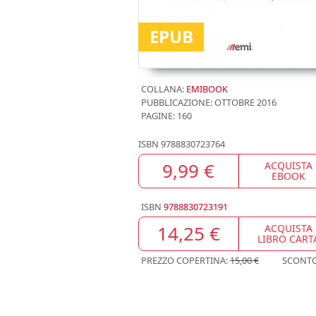
EPUB
COLLANA:
EMIBOOK
PUBBLICAZIONE:
OTTOBRE 2016
PAGINE: 160
ISBN
9788830723764
9,99 €
ACQUISTA
EBOOK
ISBN
9788830723191
14,25 €
ACQUISTA
LIBRO CART
PREZZO COPERTINA:
15,00 €
SCONT