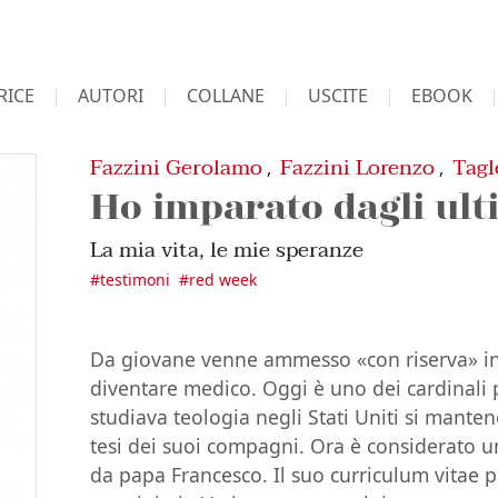
RICE
AUTORI
COLLANE
USCITE
EBOOK
Fazzini Gerolamo
Fazzini Lorenzo
Tagl
,
,
Ho imparato dagli ult
La mia vita, le mie speranze
#
testimoni
#
red week
Da giovane venne ammesso «con riserva» in 
diventare medico. Oggi è uno dei cardinali
studiava teologia negli Stati Uniti si mant
tesi dei suoi compagni. Ora è considerato u
da papa Francesco. Il suo curriculum vitae pa