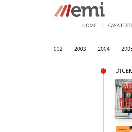
HOME
CASA EDIT
2000
2001
2002
2003
2004
200
DICE