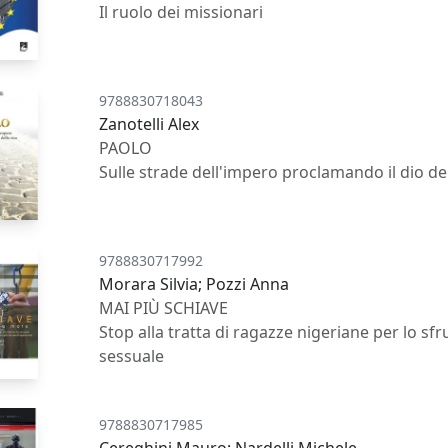
Il ruolo dei missionari
9788830718043
Zanotelli Alex
PAOLO
Sulle strade dell'impero proclamando il dio del
9788830717992
Morara Silvia; Pozzi Anna
MAI PIÙ SCHIAVE
Stop alla tratta di ragazze nigeriane per lo s
sessuale
9788830717985
Cereghini Mauro; Nardelli Michele