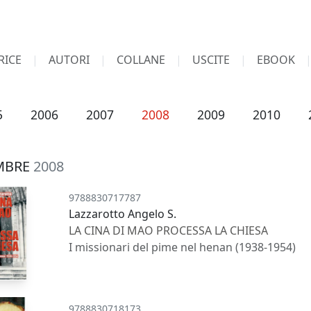
RICE
AUTORI
COLLANE
USCITE
EBOOK
5
2006
2007
2008
2009
2010
MBRE
2008
9788830717787
Lazzarotto Angelo S.
LA CINA DI MAO PROCESSA LA CHIESA
I missionari del pime nel henan (1938-1954)
9788830718173