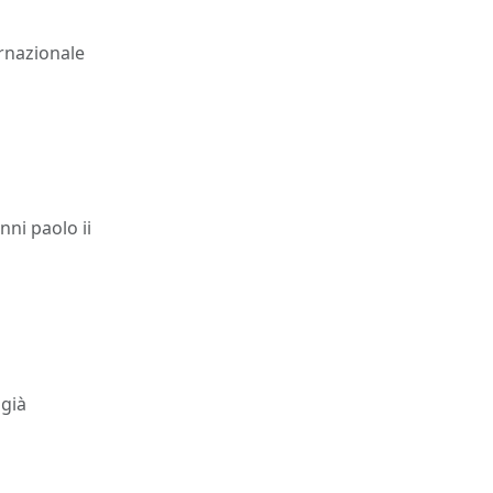
ernazionale
nni paolo ii
 già