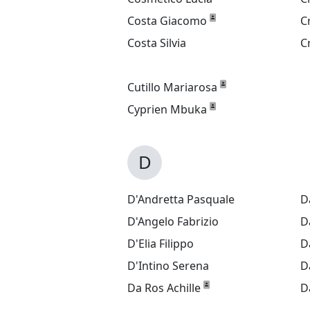
Costa Giacomo
C
Costa Silvia
C
Cutillo Mariarosa
Cyprien Mbuka
D
D'Andretta Pasquale
D
D'Angelo Fabrizio
D
D'Elia Filippo
D
D'Intino Serena
D
Da Ros Achille
D