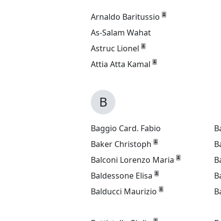
Arnaldo Baritussio
As-Salam Wahat
Astruc Lionel
Attia Atta Kamal
B
Baggio Card. Fabio
B
Baker Christoph
B
Balconi Lorenzo Maria
B
Baldessone Elisa
B
Balducci Maurizio
B