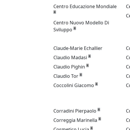
Centro Educazione Mondiale
C
C
Centro Nuovo Modello Di
Sviluppo
Claude-Marie Echallier
C
Claudio Madasi
C
Claudio Pighin
C
Claudio Tor
C
Coccolini Giacomo
C
Corradini Pierpaolo
C
Correggia Marinella
C
Cosmetico Lucia
C