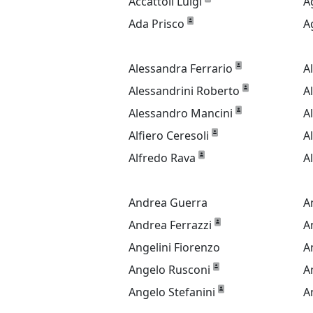
Accattoli Luigi
A
Ada Prisco
A
Alessandra Ferrario
A
Alessandrini Roberto
A
Alessandro Mancini
A
Alfiero Ceresoli
A
Alfredo Rava
A
Andrea Guerra
A
Andrea Ferrazzi
A
Angelini Fiorenzo
A
Angelo Rusconi
A
Angelo Stefanini
A