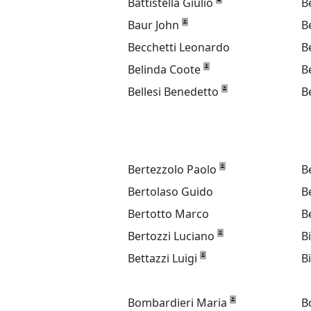
Battistella Giulio
B
Baur John
B
Becchetti Leonardo
B
Belinda Coote
B
Bellesi Benedetto
B
Bertezzolo Paolo
B
Bertolaso Guido
B
Bertotto Marco
B
Bertozzi Luciano
B
Bettazzi Luigi
B
Bombardieri Maria
B