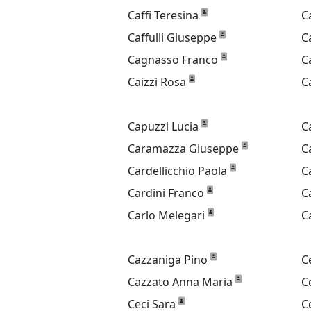
Caffi Teresina
C
Caffulli Giuseppe
C
Cagnasso Franco
C
Caizzi Rosa
C
Capuzzi Lucia
C
Caramazza Giuseppe
C
Cardellicchio Paola
C
Cardini Franco
C
Carlo Melegari
C
Cazzaniga Pino
C
Cazzato Anna Maria
C
Ceci Sara
C