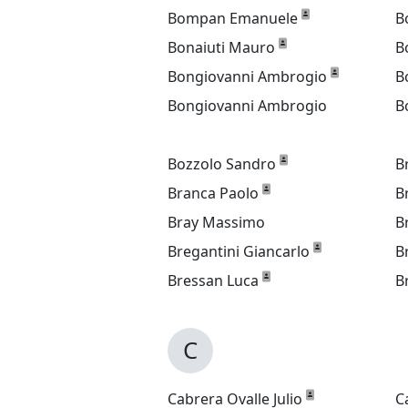
Bompan Emanuele
B
Bonaiuti Mauro
B
Bongiovanni Ambrogio
B
Bongiovanni Ambrogio
B
Bozzolo Sandro
B
Branca Paolo
B
Bray Massimo
B
Bregantini Giancarlo
B
Bressan Luca
B
C
Cabrera Ovalle Julio
C