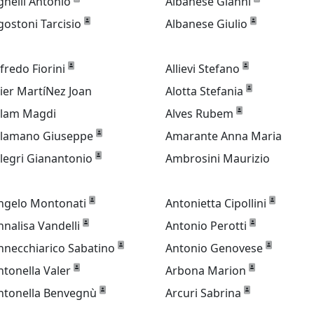
gnelli Antonio
Albanese Gianni
gostoni Tarcisio
Albanese Giulio
lfredo Fiorini
Allievi Stefano
lier MartíNez Joan
Alotta Stefania
llam Magdi
Alves Rubem
llamano Giuseppe
Amarante Anna Maria
llegri Gianantonio
Ambrosini Maurizio
ngelo Montonati
Antonietta Cipollini
nnalisa Vandelli
Antonio Perotti
nnecchiarico Sabatino
Antonio Genovese
ntonella Valer
Arbona Marion
ntonella Benvegnù
Arcuri Sabrina