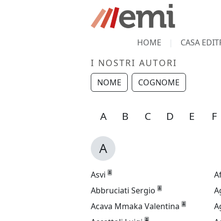
HOME
CASA EDIT
I NOSTRI AUTORI
NOME
COGNOME
V
W
Y
Z
A
B
C
D
E
F
A
Asvi
A
Abbruciati Sergio
A
Acava Mmaka Valentina
A