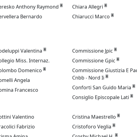
eresko Anthony Raymond
Chiara Allegri
ervellera Bernardo
Chiarucci Marco
odeluppi Valentina
Commissione Jpic
ollegio Miss. Internaz.
Commissione Gpic
olombo Domenico
Commissione Giustizia E Pa
Cnbb - Nord Ii
omelli Angela
Conforti San Guido Maria
omina Francesco
Consiglio Episcopale Lati
ottini Valentino
Cristina Maestrello
racolici Fabrizio
Cristoforo Veglia
risma Amina
Crosby Michael H.