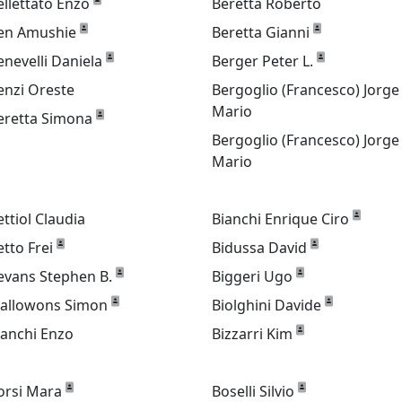
ellettato Enzo
Beretta Roberto
en Amushie
Beretta Gianni
enevelli Daniela
Berger Peter L.
enzi Oreste
Bergoglio (Francesco) Jorge
Mario
eretta Simona
Bergoglio (Francesco) Jorge
Mario
ettiol Claudia
Bianchi Enrique Ciro
etto Frei
Bidussa David
evans Stephen B.
Biggeri Ugo
iallowons Simon
Biolghini Davide
ianchi Enzo
Bizzarri Kim
orsi Mara
Boselli Silvio