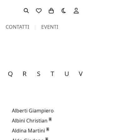
Toggle theme
CONTATTI
EVENTI
Q
R
S
T
U
V
W
Y
Z
A
Alberti Giampiero
Albini Christian
Aldina Martini