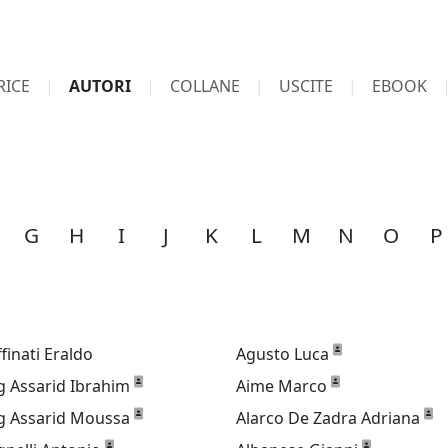
RICE
AUTORI
COLLANE
USCITE
EBOOK
G
H
I
J
K
L
M
N
O
P
ffinati Eraldo
Agusto Luca
g Assarid Ibrahim
Aime Marco
g Assarid Moussa
Alarco De Zadra Adriana