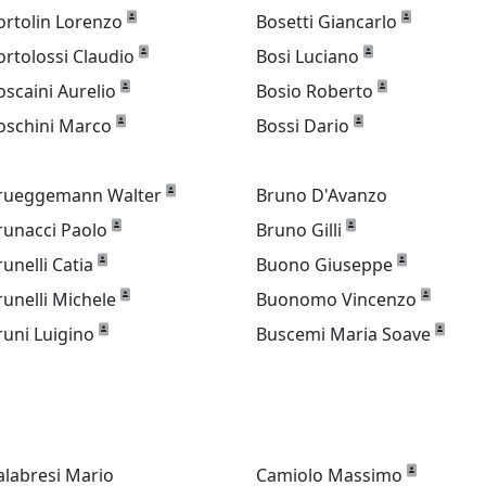
ortolin Lorenzo
Bosetti Giancarlo
ortolossi Claudio
Bosi Luciano
oscaini Aurelio
Bosio Roberto
oschini Marco
Bossi Dario
rueggemann Walter
Bruno D'Avanzo
runacci Paolo
Bruno Gilli
runelli Catia
Buono Giuseppe
runelli Michele
Buonomo Vincenzo
runi Luigino
Buscemi Maria Soave
alabresi Mario
Camiolo Massimo