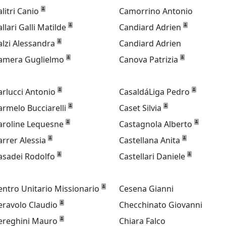
alitri Canio
Camorrino Antonio
allari Galli Matilde
Candiard Adrien
alzi Alessandra
Candiard Adrien
amera Guglielmo
Canova Patrizia
arlucci Antonio
CasaldáLiga Pedro
armelo Bucciarelli
Caset Silvia
aroline Lequesne
Castagnola Alberto
arrer Alessia
Castellana Anita
asadei Rodolfo
Castellari Daniele
entro Unitario Missionario
Cesena Gianni
eravolo Claudio
Checchinato Giovanni
ereghini Mauro
Chiara Falco