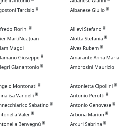
gnelli Antonio
Albanese Gianni
gostoni Tarcisio
Albanese Giulio
lfredo Fiorini
Allievi Stefano
lier MartíNez Joan
Alotta Stefania
llam Magdi
Alves Rubem
llamano Giuseppe
Amarante Anna Maria
llegri Gianantonio
Ambrosini Maurizio
ngelo Montonati
Antonietta Cipollini
nnalisa Vandelli
Antonio Perotti
nnecchiarico Sabatino
Antonio Genovese
ntonella Valer
Arbona Marion
ntonella Benvegnù
Arcuri Sabrina