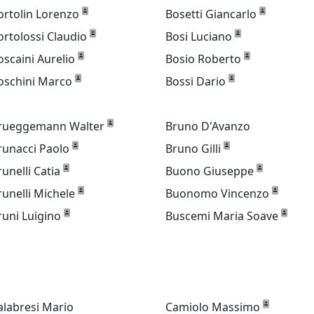
ortolin Lorenzo
Bosetti Giancarlo
ortolossi Claudio
Bosi Luciano
oscaini Aurelio
Bosio Roberto
oschini Marco
Bossi Dario
rueggemann Walter
Bruno D'Avanzo
runacci Paolo
Bruno Gilli
runelli Catia
Buono Giuseppe
runelli Michele
Buonomo Vincenzo
runi Luigino
Buscemi Maria Soave
alabresi Mario
Camiolo Massimo