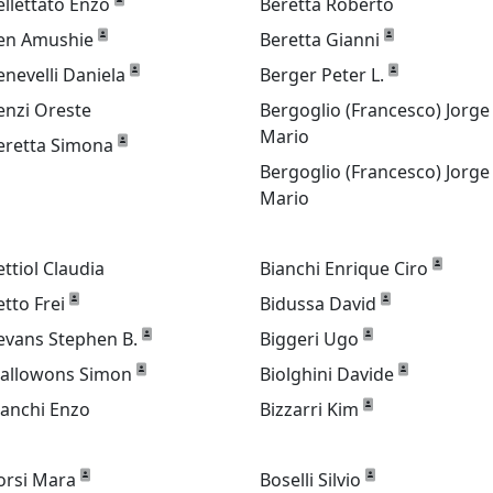
ellettato Enzo
Beretta Roberto
en Amushie
Beretta Gianni
enevelli Daniela
Berger Peter L.
enzi Oreste
Bergoglio (Francesco) Jorge
Mario
eretta Simona
Bergoglio (Francesco) Jorge
Mario
ettiol Claudia
Bianchi Enrique Ciro
etto Frei
Bidussa David
evans Stephen B.
Biggeri Ugo
iallowons Simon
Biolghini Davide
ianchi Enzo
Bizzarri Kim
orsi Mara
Boselli Silvio