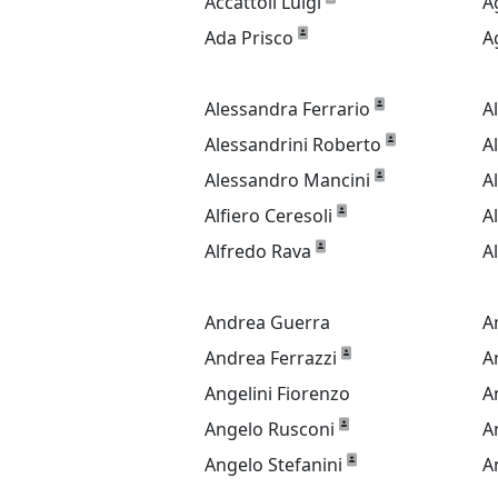
Accattoli Luigi
A
Ada Prisco
A
Alessandra Ferrario
A
Alessandrini Roberto
A
Alessandro Mancini
A
Alfiero Ceresoli
A
Alfredo Rava
A
Andrea Guerra
A
Andrea Ferrazzi
A
Angelini Fiorenzo
A
Angelo Rusconi
A
Angelo Stefanini
A