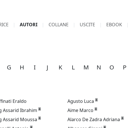
RICE
AUTORI
COLLANE
USCITE
EBOOK
G
H
I
J
K
L
M
N
O
P
ffinati Eraldo
Agusto Luca
g Assarid Ibrahim
Aime Marco
g Assarid Moussa
Alarco De Zadra Adriana