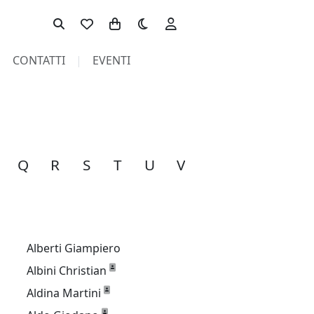
Toggle theme
CONTATTI
EVENTI
Q
R
S
T
U
V
W
Y
Z
A
Alberti Giampiero
Albini Christian
Aldina Martini