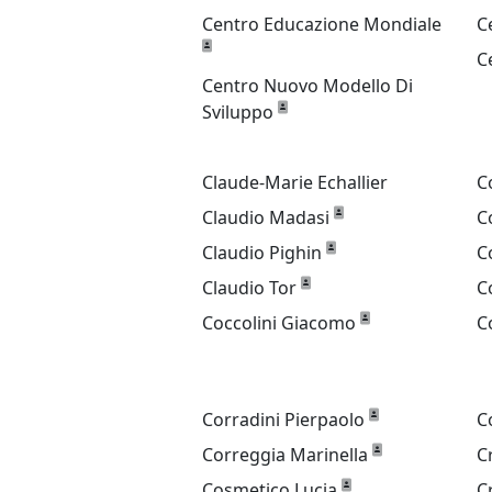
Centro Educazione Mondiale
C
C
Centro Nuovo Modello Di
Sviluppo
Claude-Marie Echallier
C
Claudio Madasi
C
Claudio Pighin
C
Claudio Tor
C
Coccolini Giacomo
C
Corradini Pierpaolo
C
Correggia Marinella
C
Cosmetico Lucia
C