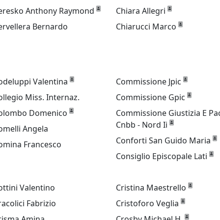
eresko Anthony Raymond
Chiara Allegri
ervellera Bernardo
Chiarucci Marco
odeluppi Valentina
Commissione Jpic
ollegio Miss. Internaz.
Commissione Gpic
olombo Domenico
Commissione Giustizia E Pa
Cnbb - Nord Ii
omelli Angela
Conforti San Guido Maria
omina Francesco
Consiglio Episcopale Lati
ottini Valentino
Cristina Maestrello
racolici Fabrizio
Cristoforo Veglia
risma Amina
Crosby Michael H.