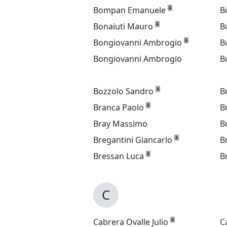
Bompan Emanuele
B
Bonaiuti Mauro
B
Bongiovanni Ambrogio
B
Bongiovanni Ambrogio
B
Bozzolo Sandro
B
Branca Paolo
B
Bray Massimo
B
Bregantini Giancarlo
B
Bressan Luca
B
C
Cabrera Ovalle Julio
C