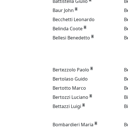
Battistella Giulio
B
Baur John
B
Becchetti Leonardo
B
Belinda Coote
B
Bellesi Benedetto
B
Bertezzolo Paolo
B
Bertolaso Guido
B
Bertotto Marco
B
Bertozzi Luciano
B
Bettazzi Luigi
B
Bombardieri Maria
B