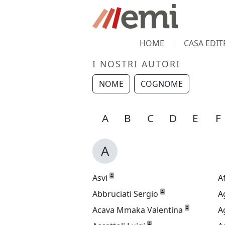
HOME
CASA EDIT
I NOSTRI AUTORI
NOME
COGNOME
V
W
Y
Z
A
B
C
D
E
F
A
Asvi
A
Abbruciati Sergio
A
Acava Mmaka Valentina
A