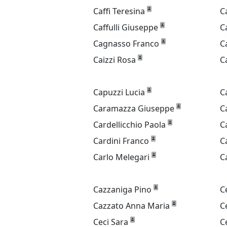
Caffi Teresina
C
Caffulli Giuseppe
C
Cagnasso Franco
C
Caizzi Rosa
C
Capuzzi Lucia
C
Caramazza Giuseppe
C
Cardellicchio Paola
C
Cardini Franco
C
Carlo Melegari
C
Cazzaniga Pino
C
Cazzato Anna Maria
C
Ceci Sara
C