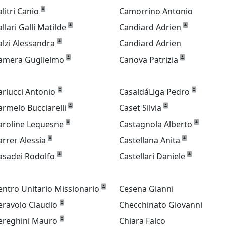
alitri Canio
Camorrino Antonio
allari Galli Matilde
Candiard Adrien
alzi Alessandra
Candiard Adrien
amera Guglielmo
Canova Patrizia
arlucci Antonio
CasaldáLiga Pedro
armelo Bucciarelli
Caset Silvia
aroline Lequesne
Castagnola Alberto
arrer Alessia
Castellana Anita
asadei Rodolfo
Castellari Daniele
entro Unitario Missionario
Cesena Gianni
eravolo Claudio
Checchinato Giovanni
ereghini Mauro
Chiara Falco