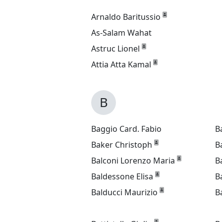
Arnaldo Baritussio
As-Salam Wahat
Astruc Lionel
Attia Atta Kamal
B
Baggio Card. Fabio
B
Baker Christoph
B
Balconi Lorenzo Maria
B
Baldessone Elisa
B
Balducci Maurizio
B