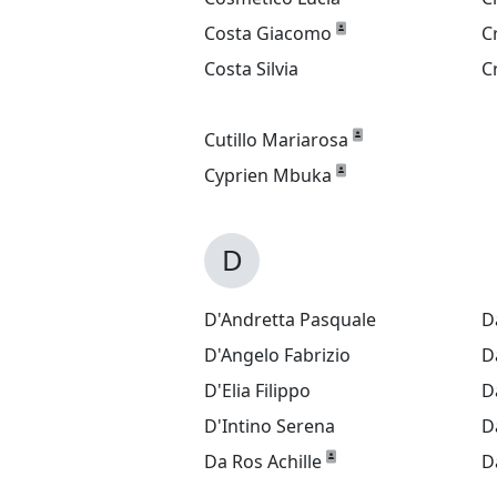
Costa Giacomo
C
Costa Silvia
C
Cutillo Mariarosa
Cyprien Mbuka
D
D'Andretta Pasquale
D
D'Angelo Fabrizio
D
D'Elia Filippo
D
D'Intino Serena
D
Da Ros Achille
D