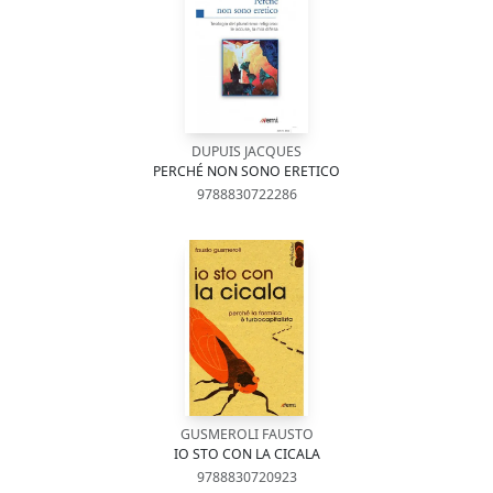
DUPUIS JACQUES
PERCHÉ NON SONO ERETICO
9788830722286
GUSMEROLI FAUSTO
IO STO CON LA CICALA
9788830720923